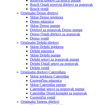
Rezervni dijelovi za Bosch pumpe
Bosch Ostali rezervni dijelovi za popravak
Bosch ventil
Originalni Denso dijelovi
Sklop Denso injektora
Denso mlaznica
Sklop Denso pumpe
Dijelovi za popravak Denso pumpe
Denso Ostali dijelovi za popravak
Denso ventil
Originalni Delphi dijelovi
Sklop Delphi injektora
Delphi mlaznica
Sklop Delphi pumpe
Delphi setovi za popravak pumpi
Delphi Ostali setovi za popravak
Delphi ventil
Originalni dijelovi Caterpillara
Sklop injektora Caterpillar
Gusjeničina mlaznica
Sklop Caterpillar pumpe
Caterpillar setovi za popravak pumpi
Caterpillar Drugi komplet za popravak
Gusjenični ventil
Originalni Simens dijelovi