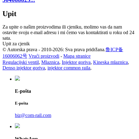
Upit
Za upite o našim proizvodima ili cjeniku, molimo vas da nam
ostavite svoju e-mail adresu i mi ćemo vas kontaktirati u roku od 24
sata.
Upit za cjenik
© Autorska prava - 2010-2026: Sva prava pridržana.
鲁ICP备
16006062号
Vrući proizvodi
-
Mapa stranice
Regulacijski ventil
,
Mlaznica
,
Injektor goriva
,
Kineska mlaznica
,
Denso injektor goriva
,
injektor common raila
,
E-pošta
E-pošta
biz@com-rail.com
WhatsApp