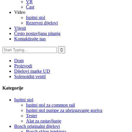
VR
Čast
Video
Ispitni stol
Rezervni dijelovi
Vijesti
Često postavljana pitanja
Kontaktirajte nas
Dom
Proizvodi
Dijelovi marke UD
Solenoidni ventil
Kategorije
Ispitni stol
Ispitni stol za common rail
Ispitni stol pumpe za ubrizgavanje goriva
Tester
Alat za rastavljanje
Bosch originalni dijelovi
Bosch sklop injektora