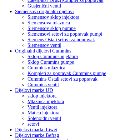
Caterpillar Drugi komplet za popravak
Gusjenični ventil
Siemensovi originalni dijelovi
Siemensov sklop injektora
Siemensova mlaznica
Siemensov sklop pumpe
Siemensovi setovi za popravak pumpi
Siemens Ostali setovi za popravak
Siemensov ventil
Originalni dijelovi Cummins
Sklop Cummins injektora
Sklop Cummins pumpe
Cummins mlaznica
Kompleti za popravak Cummins pumpe
Cummins Ostali setovi za popravak
Cummins ventil
Dijelovi marke UD
sklop injektora
Mlaznica injektora
Ventil injektora
Matica injektora
Solenoidni ventil
setovi
Dijelovi marke Liwei
Dijelovi marke Befrag