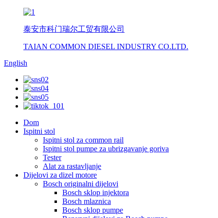
泰安市科门瑞尔工贸有限公司
TAIAN COMMON DIESEL INDUSTRY CO.LTD.
English
Dom
Ispitni stol
Ispitni stol za common rail
Ispitni stol pumpe za ubrizgavanje goriva
Tester
Alat za rastavljanje
Dijelovi za dizel motore
Bosch originalni dijelovi
Bosch sklop injektora
Bosch mlaznica
Bosch sklop pumpe