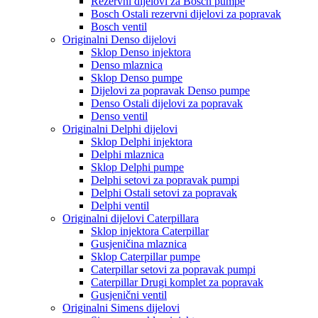
Rezervni dijelovi za Bosch pumpe
Bosch Ostali rezervni dijelovi za popravak
Bosch ventil
Originalni Denso dijelovi
Sklop Denso injektora
Denso mlaznica
Sklop Denso pumpe
Dijelovi za popravak Denso pumpe
Denso Ostali dijelovi za popravak
Denso ventil
Originalni Delphi dijelovi
Sklop Delphi injektora
Delphi mlaznica
Sklop Delphi pumpe
Delphi setovi za popravak pumpi
Delphi Ostali setovi za popravak
Delphi ventil
Originalni dijelovi Caterpillara
Sklop injektora Caterpillar
Gusjeničina mlaznica
Sklop Caterpillar pumpe
Caterpillar setovi za popravak pumpi
Caterpillar Drugi komplet za popravak
Gusjenični ventil
Originalni Simens dijelovi