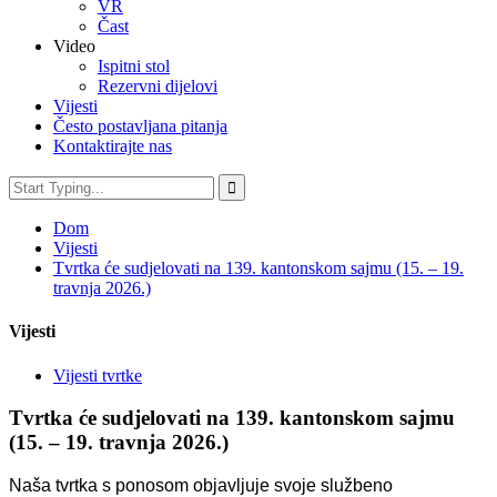
VR
Čast
Video
Ispitni stol
Rezervni dijelovi
Vijesti
Često postavljana pitanja
Kontaktirajte nas
Dom
Vijesti
Tvrtka će sudjelovati na 139. kantonskom sajmu (15. – 19.
travnja 2026.)
Vijesti
Vijesti tvrtke
Tvrtka će sudjelovati na 139. kantonskom sajmu
(15. – 19. travnja 2026.)
Naša tvrtka s ponosom objavljuje svoje službeno