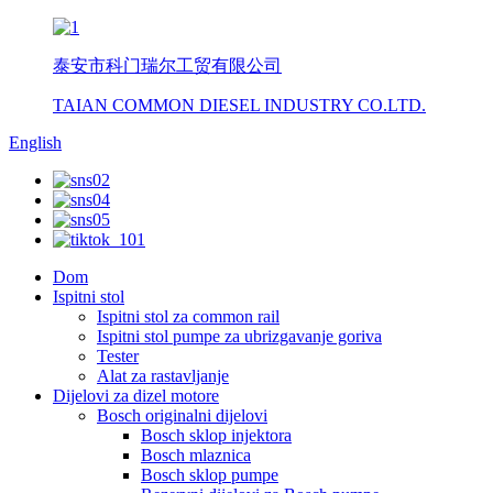
泰安市科门瑞尔工贸有限公司
TAIAN COMMON DIESEL INDUSTRY CO.LTD.
English
Dom
Ispitni stol
Ispitni stol za common rail
Ispitni stol pumpe za ubrizgavanje goriva
Tester
Alat za rastavljanje
Dijelovi za dizel motore
Bosch originalni dijelovi
Bosch sklop injektora
Bosch mlaznica
Bosch sklop pumpe