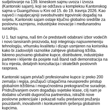
sudjelovanje na 139. kineskom sajmu uvoza i izvoza
(Kantonski sajam), koji se održava u kompleksu Kantonskog
sajma u Guangzhouu u Kini od 15. do 19. travnja 2026. Kao
najveći i najutjecajniji sveobuhvatni trgovinski događaj na
svijetu, Kantonski sajam ostaje ključno globalno središte za
poslovnu razmjenu, industrijske inovacije i međunarodnu
suradnju.
U 1. fazi sajma, naš tim će predstaviti odabrani izbor vodećih
i novo lansiranih proizvoda, koji integriraju najsuvremeniju
tehnologiju, vrhunsku kvalitetu i dizajn usmjeren na korisnika
kako bi zadovoljili raznolike zahtjeve globalnog tržišta.
Iskreno pozivamo globalne kupce, distributere, industrijske
partnere i klijente da posjete naš štand radi demonstracija na
licu mjesta, detaljnih konzultacija i strateških poslovnih
rasprava.
Kantonski sajam privlači profesionalne kupce iz preko 200
zemalja i regija, pružajući izlagačima neusporediv pristup
globalnim tržištima i mogućnostima prekogranične suradnje.
Pridruživanjem ovom događaju svjetske klase, cilj nam je
dodatno učvrstiti dugoročna partnerstva, istražiti nove
poslovne potencijale i pokazati našu predanost pružanju
pouzdanih, inovativnih i konkurentnih rješenja globalnim
kupcima.