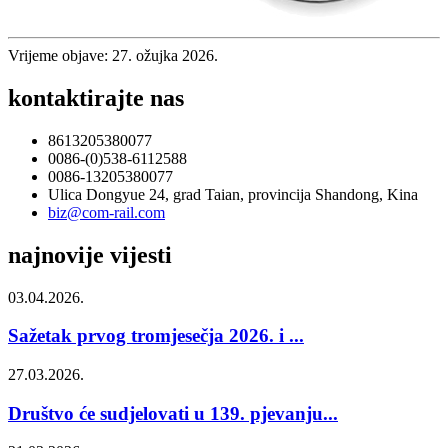
Vrijeme objave: 27. ožujka 2026.
kontaktirajte nas
8613205380077
0086-(0)538-6112588
0086-13205380077
Ulica Dongyue 24, grad Taian, provincija Shandong, Kina
biz@com-rail.com
najnovije vijesti
03.04.2026.
Sažetak prvog tromjesečja 2026. i ...
27.03.2026.
Društvo će sudjelovati u 139. pjevanju...