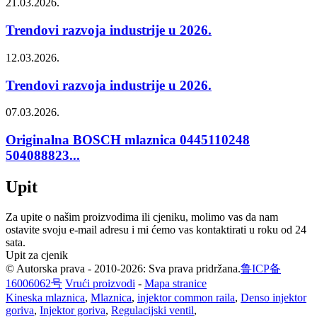
21.03.2026.
Trendovi razvoja industrije u 2026.
12.03.2026.
Trendovi razvoja industrije u 2026.
07.03.2026.
Originalna BOSCH mlaznica 0445110248
504088823...
Upit
Za upite o našim proizvodima ili cjeniku, molimo vas da nam
ostavite svoju e-mail adresu i mi ćemo vas kontaktirati u roku od 24
sata.
Upit za cjenik
© Autorska prava - 2010-2026: Sva prava pridržana.
鲁ICP备
16006062号
Vrući proizvodi
-
Mapa stranice
Kineska mlaznica
,
Mlaznica
,
injektor common raila
,
Denso injektor
goriva
,
Injektor goriva
,
Regulacijski ventil
,