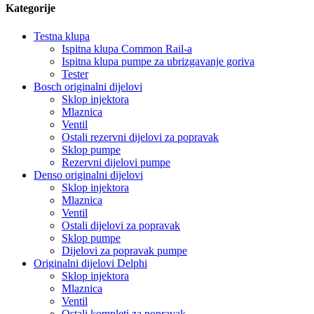
Kategorije
Testna klupa
Ispitna klupa Common Rail-a
Ispitna klupa pumpe za ubrizgavanje goriva
Tester
Bosch originalni dijelovi
Sklop injektora
Mlaznica
Ventil
Ostali rezervni dijelovi za popravak
Sklop pumpe
Rezervni dijelovi pumpe
Denso originalni dijelovi
Sklop injektora
Mlaznica
Ventil
Ostali dijelovi za popravak
Sklop pumpe
Dijelovi za popravak pumpe
Originalni dijelovi Delphi
Sklop injektora
Mlaznica
Ventil
Ostali kompleti za popravak