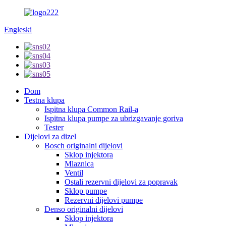
Engleski
Dom
Testna klupa
Ispitna klupa Common Rail-a
Ispitna klupa pumpe za ubrizgavanje goriva
Tester
Dijelovi za dizel
Bosch originalni dijelovi
Sklop injektora
Mlaznica
Ventil
Ostali rezervni dijelovi za popravak
Sklop pumpe
Rezervni dijelovi pumpe
Denso originalni dijelovi
Sklop injektora