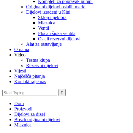
Kompleti za popravak pumpi
Originalni dijelovi ostalih marki
Dijelovi izrađeni u Kini
Sklop injektora
Mlaznica
Ventil
Ploča i šipka ventila
Ostali rezervni dijelovi
Alat za rastavljanje
O nama
Video
Testna klupa
Rezervni dijelovi
Vijesti
Najčešća pitanja
Kontaktirajte nas
Dom
Proizvodi
Dijelovi za dizel
Bosch originalni dijelovi
Mlaznica