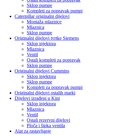
Sklop pumpe
Kompleti za popravak pumpi
Caterpillar originalni dijelovi
Montaža mlaznice
Mlaznica
Sklop pumpe
Originalni dijelovi tvrtke Siemens
Sklop injektora
Mlaznica
Ventil
Ostali kompleti za popravak
Sklop pumpe
Originalni dijelovi Cummins
Sklop injektora
Sklop pumpe
Kompleti za popravak pumpi
Originalni dijelovi ostalih marki
Dijelovi izrađeni u Kini
Sklop injektora
Mlaznica
Ventil
Ostali rezervni dijelovi
Ploča i šipka ventila
Alat za rastavljanje