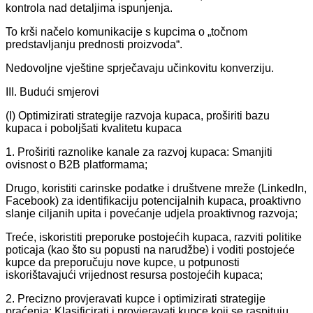
kontrola nad detaljima ispunjenja.
To krši načelo komunikacije s kupcima o „točnom
predstavljanju prednosti proizvoda“.
Nedovoljne vještine sprječavaju učinkovitu konverziju.
III. Budući smjerovi
(I) Optimizirati strategije razvoja kupaca, proširiti bazu
kupaca i poboljšati kvalitetu kupaca
1. Proširiti raznolike kanale za razvoj kupaca: Smanjiti
ovisnost o B2B platformama;
Drugo, koristiti carinske podatke i društvene mreže (LinkedIn,
Facebook) za identifikaciju potencijalnih kupaca, proaktivno
slanje ciljanih upita i povećanje udjela proaktivnog razvoja;
Treće, iskoristiti preporuke postojećih kupaca, razviti politike
poticaja (kao što su popusti na narudžbe) i voditi postojeće
kupce da preporučuju nove kupce, u potpunosti
iskorištavajući vrijednost resursa postojećih kupaca;
2. Precizno provjeravati kupce i optimizirati strategije
praćenja: Klasificirati i provjeravati kupce koji se raspituju,