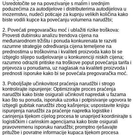
Usredotočite se na povezivanje s malim i srednjim
poduzećima za autodijelove i distributerima autodijelova u
inozemstvu, nudeći poticaje za kupnju velikih količina kako
biste vodili kupce ka povećanju volumena narudžbi;
2. Povećati pregovaračku moć i ublažiti rizike troškova:
Provesti dubinsku analizu trendova cijena na
međunarodnom tržištu i ponuda konkurenata te razviti
razumne strategije određivanja cijena temeljene na
prednostima u troškovima i kvaliteti proizvoda kako bi se
izbjeglo slijepo sudjelovanje u konkurenciji niskih cijena;
razumno odraziti pritiske na troškove poput povećanja tarifa i
prijevoza u ponudama, uz naglasak na kvaliteti proizvoda i
prednosti isporuke kako bi se povećala pregovaračka moć.
3. Poboljšajte učinkovitost praćenja narudžbi i strogo
kontrolirajte ispunjenje: Optimizirajte proces praćenja
narudžbi kako biste osigurali učinkovit napredak u fazama
kao što su ponuda, isporuka uzorka i potpisivanje ugovora te
izbjegli gubitak narudžbi zbog kašnjenja; uspostavite knjigu
ispunjenja narudžbi za praćenje napretka logistike i
carinjenja tijekom cijelog procesa te unaprijed koordinirajte s
logističkim i carinskim agencijama kako biste osigurali
pravovremenu isporuku narudžbi; promptno rješavajte
pritužbe i povratne informacije kupaca tijekom procesa