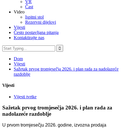
VR
Čast
Video
Ispitni stol
Rezervni dijelovi
Vijesti
Često postavljana pitanja
Kontaktirajte nas
Dom
Vijesti
Sažetak prvog tromjesečja 2026. i plan rada za nadolazeće
razdoblje
Vijesti
Vijesti tvrtke
Sažetak prvog tromjesečja 2026. i plan rada za
nadolazeće razdoblje
U prvom tromjesečju 2026. godine, izvozna prodaja