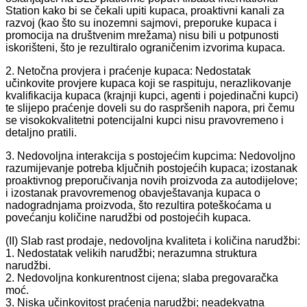
Station kako bi se čekali upiti kupaca, proaktivni kanali za
razvoj (kao što su inozemni sajmovi, preporuke kupaca i
promocija na društvenim mrežama) nisu bili u potpunosti
iskorišteni, što je rezultiralo ograničenim izvorima kupaca.
2. Netočna provjera i praćenje kupaca: Nedostatak
učinkovite provjere kupaca koji se raspituju, nerazlikovanje
kvalifikacija kupaca (krajnji kupci, agenti i pojedinačni kupci)
te slijepo praćenje doveli su do raspršenih napora, pri čemu
se visokokvalitetni potencijalni kupci nisu pravovremeno i
detaljno pratili.
3. Nedovoljna interakcija s postojećim kupcima: Nedovoljno
razumijevanje potreba ključnih postojećih kupaca; izostanak
proaktivnog preporučivanja novih proizvoda za autodijelove;
i izostanak pravovremenog obavještavanja kupaca o
nadogradnjama proizvoda, što rezultira poteškoćama u
povećanju količine narudžbi od postojećih kupaca.
(II) Slab rast prodaje, nedovoljna kvaliteta i količina narudžbi:
1. Nedostatak velikih narudžbi; nerazumna struktura
narudžbi.
2. Nedovoljna konkurentnost cijena; slaba pregovaračka
moć.
3. Niska učinkovitost praćenja narudžbi; neadekvatna