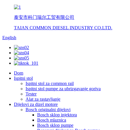
泰安市科门瑞尔工贸有限公司
TAIAN COMMON DIESEL INDUSTRY CO.LTD.
English
Dom
Ispitni stol
Ispitni stol za common rail
Ispitni stol pumpe za ubrizgavanje goriva
Tester
Alat za rastavljanje
Dijelovi za dizel motore
Bosch originalni dijelovi
Bosch sklop injektora
Bosch mlaznica
Bosch sklop pumpe