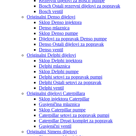
Rezervni dijelovi za Bosch pumpe
Bosch Ostali rezervni dijelovi za popravak
Bosch ventil
Originalni Denso dijelovi
Sklop Denso injektora
Denso mlaznica
Sklop Denso pumpe
Dijelovi za popravak Denso pumpe
Denso Ostali dijelovi za popravak
Denso ventil
Originalni Delphi dijelovi
Sklop Delphi injektora
Delphi mlaznica
Sklop Delphi pumpe
Delphi setovi za popravak pumpi
Delphi Ostali setovi za popravak
Delphi ventil
Originalni dijelovi Caterpillara
Sklop injektora Caterpillar
Gusjeničina mlaznica
Sklop Caterpillar pumpe
Caterpillar setovi za popravak pumpi
Caterpillar Drugi komplet za popravak
Gusjenični ventil
Originalni Simens dijelovi