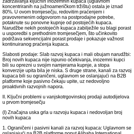
zadržavanja ključnih inozemnih kupaca (uglavnom
koncentriranih na južnoameričkom tržištu) ostala je iznad
80%. U ovom tromjesečju, redovitim praćenjem i
pravovremenim odgovorom na postprodajne potrebe,
potaknute su ponovne kupnje od postojećih kupaca.
Narudžbe nekih postojećih kupaca zabilježile su blagi porast
u usporedbi s prethodnim tromjesečjem, što učinkovito
podržava sekvencijalni porast prodaje i pokazuje važnost
kontinuiranog praćenja kupaca.
Slabosti prodaje: Slab razvoj kupaca i mali obujam narudžbi:
Broj novih kupaca nije ispunio očekivanja, inozemni kupci
bili su oprezni u svojim namjerama kupnje, a stopa
konverzije upita bila je niska. S druge strane, kanali za razvoj
kupaca bili su ograničeni, uglavnom se oslanjajući na B2B
platforme koje pasivno čekaju upite, uz nedovoljno
proaktivnih razvojnih napora.
II. Ključni problemi u vanjskotrgovinskoj prodaji autodijelova
u prvom tromjesečju
(I) Značajna uska grla u razvoju kupaca i nedovoljan broj
novih kupaca
1. Ograničeni i pasivni kanali za razvoj kupaca: Uglavnom se
oslanjajući na B2B platforme poput Alibaba International