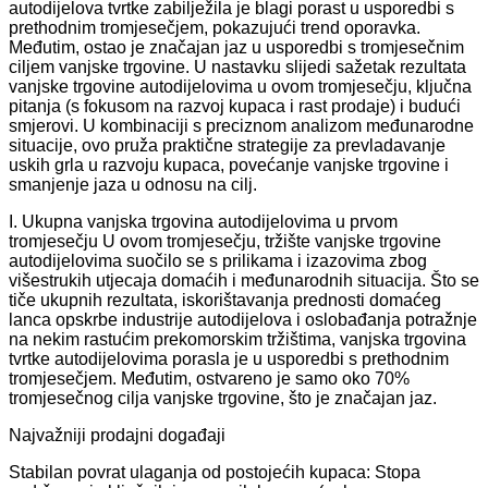
autodijelova tvrtke zabilježila je blagi porast u usporedbi s
prethodnim tromjesečjem, pokazujući trend oporavka.
Međutim, ostao je značajan jaz u usporedbi s tromjesečnim
ciljem vanjske trgovine. U nastavku slijedi sažetak rezultata
vanjske trgovine autodijelovima u ovom tromjesečju, ključna
pitanja (s fokusom na razvoj kupaca i rast prodaje) i budući
smjerovi. U kombinaciji s preciznom analizom međunarodne
situacije, ovo pruža praktične strategije za prevladavanje
uskih grla u razvoju kupaca, povećanje vanjske trgovine i
smanjenje jaza u odnosu na cilj.
I. Ukupna vanjska trgovina autodijelovima u prvom
tromjesečju U ovom tromjesečju, tržište vanjske trgovine
autodijelovima suočilo se s prilikama i izazovima zbog
višestrukih utjecaja domaćih i međunarodnih situacija. Što se
tiče ukupnih rezultata, iskorištavanja prednosti domaćeg
lanca opskrbe industrije autodijelova i oslobađanja potražnje
na nekim rastućim prekomorskim tržištima, vanjska trgovina
tvrtke autodijelovima porasla je u usporedbi s prethodnim
tromjesečjem. Međutim, ostvareno je samo oko 70%
tromjesečnog cilja vanjske trgovine, što je značajan jaz.
Najvažniji prodajni događaji
Stabilan povrat ulaganja od postojećih kupaca: Stopa