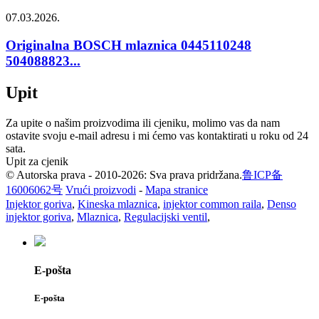
07.03.2026.
Originalna BOSCH mlaznica 0445110248
504088823...
Upit
Za upite o našim proizvodima ili cjeniku, molimo vas da nam
ostavite svoju e-mail adresu i mi ćemo vas kontaktirati u roku od 24
sata.
Upit za cjenik
© Autorska prava - 2010-2026: Sva prava pridržana.
鲁ICP备
16006062号
Vrući proizvodi
-
Mapa stranice
Injektor goriva
,
Kineska mlaznica
,
injektor common raila
,
Denso
injektor goriva
,
Mlaznica
,
Regulacijski ventil
,
E-pošta
E-pošta