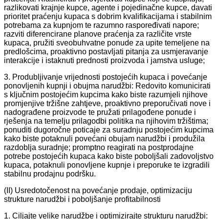
razlikovati krajnje kupce, agente i pojedinačne kupce, davati
prioritet praćenju kupaca s dobrim kvalifikacijama i stabilnim
potrebama za kupnjom te razumno raspoređivati ​​napore;
razviti diferencirane planove praćenja za različite vrste
kupaca, pružiti sveobuhvatne ponude za upite temeljene na
predlošcima, proaktivno postavljati pitanja za usmjeravanje
interakcije i istaknuti prednosti proizvoda i jamstva usluge;
3. Produbljivanje vrijednosti postojećih kupaca i povećanje
ponovljenih kupnji i obujma narudžbi: Redovito komunicirati
s ključnim postojećim kupcima kako biste razumjeli njihove
promjenjive tržišne zahtjeve, proaktivno preporučivati ​​nove i
nadograđene proizvode te pružati prilagođene ponude i
rješenja na temelju prilagodbi politika na njihovim tržištima;
ponuditi dugoročne poticaje za suradnju postojećim kupcima
kako biste potaknuli povećani obujam narudžbi i produžila
razdoblja suradnje; promptno reagirati na postprodajne
potrebe postojećih kupaca kako biste poboljšali zadovoljstvo
kupaca, potaknuli ponovljene kupnje i preporuke te izgradili
stabilnu prodajnu podršku.
(II) Usredotočenost na povećanje prodaje, optimizaciju
strukture narudžbi i poboljšanje profitabilnosti
1. Ciljajte velike narudžbe i optimizirajte strukturu narudžbi: