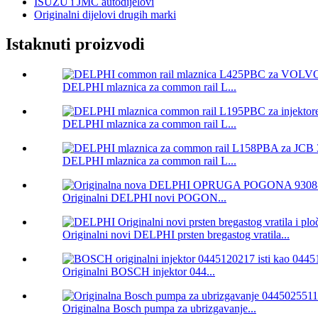
ISUZU i JMC autodijelovi
Originalni dijelovi drugih marki
Istaknuti proizvodi
DELPHI mlaznica za common rail L...
DELPHI mlaznica za common rail L...
DELPHI mlaznica za common rail L...
Originalni DELPHI novi POGON...
Originalni novi DELPHI prsten bregastog vratila...
Originalni BOSCH injektor 044...
Originalna Bosch pumpa za ubrizgavanje...