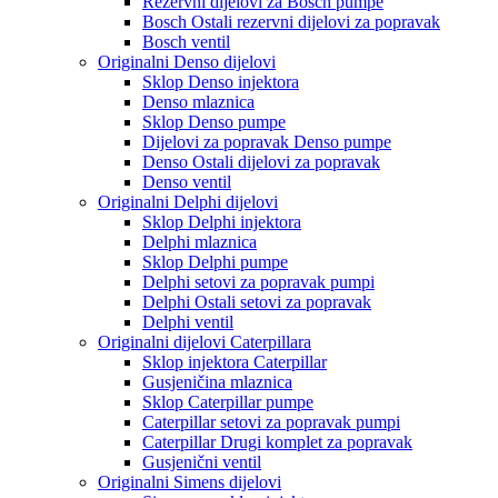
Rezervni dijelovi za Bosch pumpe
Bosch Ostali rezervni dijelovi za popravak
Bosch ventil
Originalni Denso dijelovi
Sklop Denso injektora
Denso mlaznica
Sklop Denso pumpe
Dijelovi za popravak Denso pumpe
Denso Ostali dijelovi za popravak
Denso ventil
Originalni Delphi dijelovi
Sklop Delphi injektora
Delphi mlaznica
Sklop Delphi pumpe
Delphi setovi za popravak pumpi
Delphi Ostali setovi za popravak
Delphi ventil
Originalni dijelovi Caterpillara
Sklop injektora Caterpillar
Gusjeničina mlaznica
Sklop Caterpillar pumpe
Caterpillar setovi za popravak pumpi
Caterpillar Drugi komplet za popravak
Gusjenični ventil
Originalni Simens dijelovi