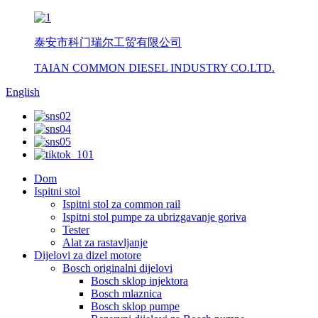
泰安市科门瑞尔工贸有限公司
TAIAN COMMON DIESEL INDUSTRY CO.LTD.
English
Dom
Ispitni stol
Ispitni stol za common rail
Ispitni stol pumpe za ubrizgavanje goriva
Tester
Alat za rastavljanje
Dijelovi za dizel motore
Bosch originalni dijelovi
Bosch sklop injektora
Bosch mlaznica
Bosch sklop pumpe