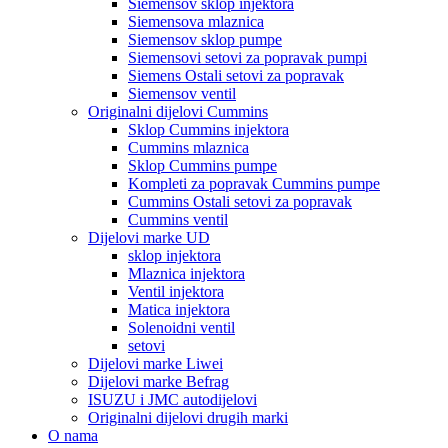
Siemensov sklop injektora
Siemensova mlaznica
Siemensov sklop pumpe
Siemensovi setovi za popravak pumpi
Siemens Ostali setovi za popravak
Siemensov ventil
Originalni dijelovi Cummins
Sklop Cummins injektora
Cummins mlaznica
Sklop Cummins pumpe
Kompleti za popravak Cummins pumpe
Cummins Ostali setovi za popravak
Cummins ventil
Dijelovi marke UD
sklop injektora
Mlaznica injektora
Ventil injektora
Matica injektora
Solenoidni ventil
setovi
Dijelovi marke Liwei
Dijelovi marke Befrag
ISUZU i JMC autodijelovi
Originalni dijelovi drugih marki
O nama