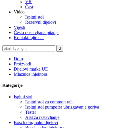
VR
Čast
Video
Ispitni stol
Rezervni dijelovi
Vijesti
Često postavljana pitanja
Kontaktirajte nas
Dom
Proizvodi
Dijelovi marke UD
Mlaznica injektora
Kategorije
Ispitni stol
Ispitni stol za common rail
Ispitni stol pumpe za ubrizgavanje goriva
Tester
Alat za rastavljanje
Bosch originalni dijelovi
Bosch sklop injektora