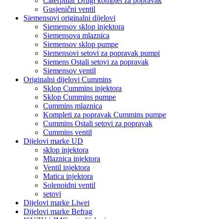
Caterpillar Drugi komplet za popravak
Gusjenični ventil
Siemensovi originalni dijelovi
Siemensov sklop injektora
Siemensova mlaznica
Siemensov sklop pumpe
Siemensovi setovi za popravak pumpi
Siemens Ostali setovi za popravak
Siemensov ventil
Originalni dijelovi Cummins
Sklop Cummins injektora
Sklop Cummins pumpe
Cummins mlaznica
Kompleti za popravak Cummins pumpe
Cummins Ostali setovi za popravak
Cummins ventil
Dijelovi marke UD
sklop injektora
Mlaznica injektora
Ventil injektora
Matica injektora
Solenoidni ventil
setovi
Dijelovi marke Liwei
Dijelovi marke Befrag