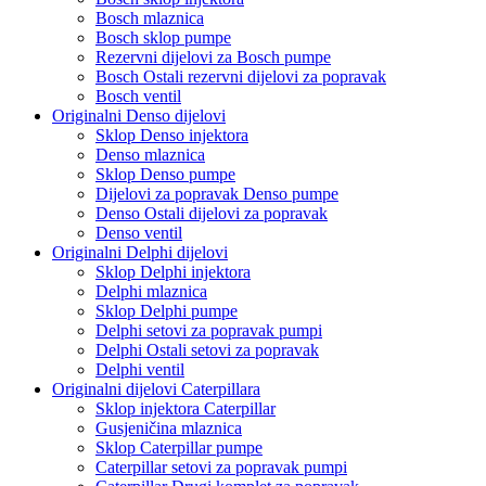
Bosch mlaznica
Bosch sklop pumpe
Rezervni dijelovi za Bosch pumpe
Bosch Ostali rezervni dijelovi za popravak
Bosch ventil
Originalni Denso dijelovi
Sklop Denso injektora
Denso mlaznica
Sklop Denso pumpe
Dijelovi za popravak Denso pumpe
Denso Ostali dijelovi za popravak
Denso ventil
Originalni Delphi dijelovi
Sklop Delphi injektora
Delphi mlaznica
Sklop Delphi pumpe
Delphi setovi za popravak pumpi
Delphi Ostali setovi za popravak
Delphi ventil
Originalni dijelovi Caterpillara
Sklop injektora Caterpillar
Gusjeničina mlaznica
Sklop Caterpillar pumpe
Caterpillar setovi za popravak pumpi