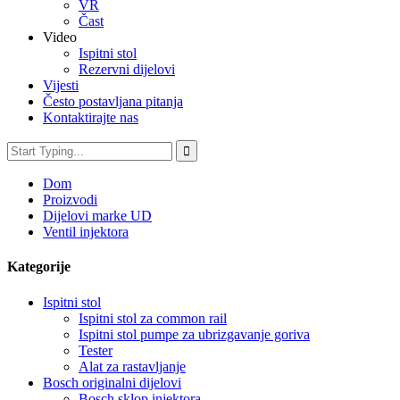
VR
Čast
Video
Ispitni stol
Rezervni dijelovi
Vijesti
Često postavljana pitanja
Kontaktirajte nas
Dom
Proizvodi
Dijelovi marke UD
Ventil injektora
Kategorije
Ispitni stol
Ispitni stol za common rail
Ispitni stol pumpe za ubrizgavanje goriva
Tester
Alat za rastavljanje
Bosch originalni dijelovi
Bosch sklop injektora