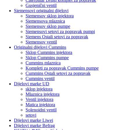
Caterpillar Drugi komplet za popravak
Gusjenični ventil
Siemensovi originalni dijelovi
Siemensov sklop injektora
Siemensova mlaznica
Siemensov sklop pumpe
Siemensovi setovi za popravak pumpi
Siemens Ostali setovi za popravak
Siemensov ventil
Originalni dijelovi Cummins
Sklop Cummins injektora
Sklop Cummins pumpe
Cummins mlaznica
Kompleti za popravak Cummins pumpe
Cummins Ostali setovi za popravak
Cummins ventil
Dijelovi marke UD
sklop injektora
Mlaznica injektora
Ventil injektora
Matica injektora
Solenoidni ventil
setovi
Dijelovi marke Liwei
Dijelovi marke Befrag