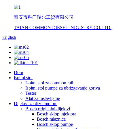
泰安市科门瑞尔工贸有限公司
TAIAN COMMON DIESEL INDUSTRY CO.LTD.
English
Dom
Ispitni stol
Ispitni stol za common rail
Ispitni stol pumpe za ubrizgavanje goriva
Tester
Alat za rastavljanje
Dijelovi za dizel motore
Bosch originalni dijelovi
Bosch sklop injektora
Bosch mlaznica
Bosch sklop pumpe