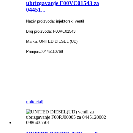
ubrizgavanje F00VC01543 za
04451...
Naziv proizvoda: injektorski ventil
Broj proizvoda: F00VC01543
Marka: UNITED DIESEL (UD)
:
Primjena
0445110768
upit
detalj