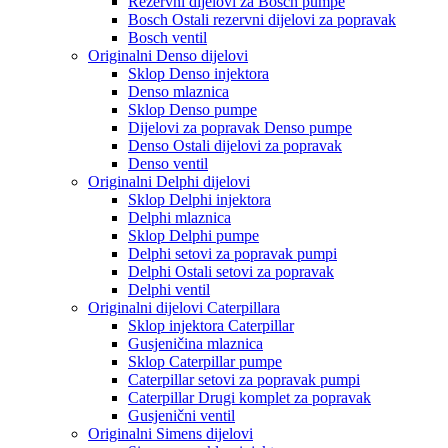
Rezervni dijelovi za Bosch pumpe
Bosch Ostali rezervni dijelovi za popravak
Bosch ventil
Originalni Denso dijelovi
Sklop Denso injektora
Denso mlaznica
Sklop Denso pumpe
Dijelovi za popravak Denso pumpe
Denso Ostali dijelovi za popravak
Denso ventil
Originalni Delphi dijelovi
Sklop Delphi injektora
Delphi mlaznica
Sklop Delphi pumpe
Delphi setovi za popravak pumpi
Delphi Ostali setovi za popravak
Delphi ventil
Originalni dijelovi Caterpillara
Sklop injektora Caterpillar
Gusjeničina mlaznica
Sklop Caterpillar pumpe
Caterpillar setovi za popravak pumpi
Caterpillar Drugi komplet za popravak
Gusjenični ventil
Originalni Simens dijelovi